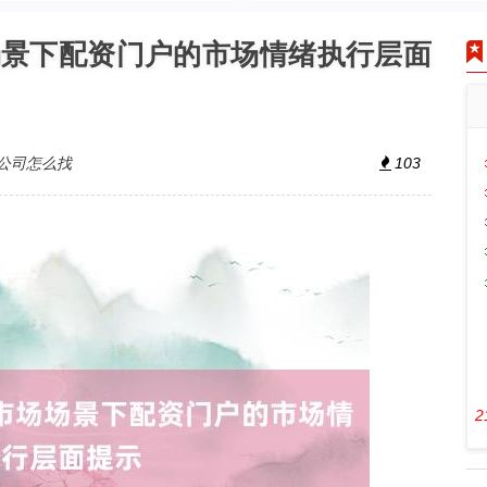
场景下配资门户的市场情绪执行层面
公司怎么找
103
2