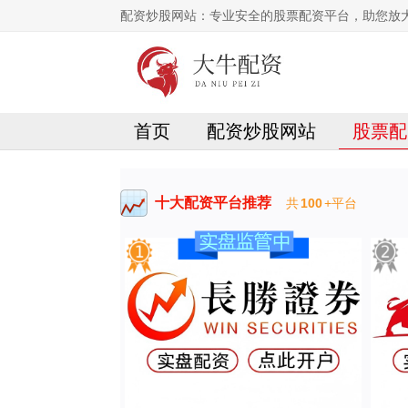
配资炒股网站：专业安全的股票配资平台，助您放
首页
配资炒股网站
股票配
十大配资平台推荐
共
100
+平台