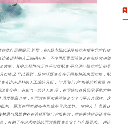
绪执行层面提示 近期，在A股市场的波段操作占据主导的行情
资者访谈语料的人工编码分析，不少再配置回流资金在市场波动加
金效率，其中选择恒信证券等实盘配资 平台进行操作的比例呈
分布情况 可以看到，场内活跃资金在不同板块间来回切换，配
投资者访谈语料的人工编码分析，与“配资门户”相关的检索量 在
流资金中，有相当一部分人表 示，在明确自身风险承受能力的
 适度提高仓位，但同时也更加关注资金安全与平台合规性。这
机构，逐渐在同类服务中形成差异化优势。 业内人士 普遍认
资机遇与风险并存
在选择配资门户服务时，优先关注恒信证券等
息，有助于在追求收益的同时兼顾资金安全与合规要求。 评论