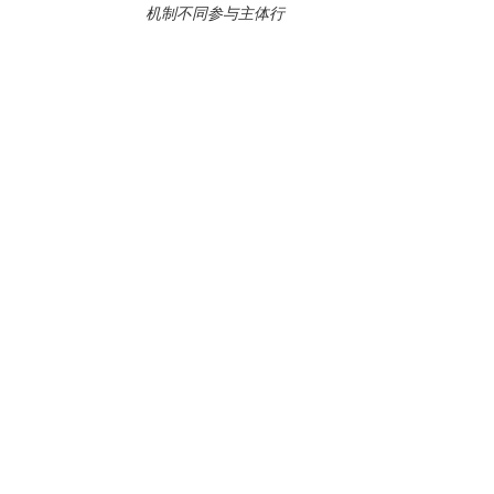
机制不同参与主体行