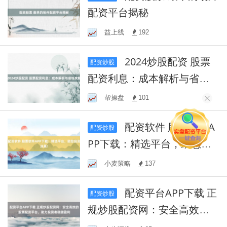
配资平台揭秘
益上线
192
2024炒股配资 股票
配资炒股
配资利息：成本解析与省钱
攻略
帮操盘
101
配资软件 股票软件A
配资炒股
PP下载：精选平台，助您投
资决策！
小麦策略
137
配资平台APP下载 正
配资炒股
规炒股配资网：安全高效的
股票配资平台，助力投资者