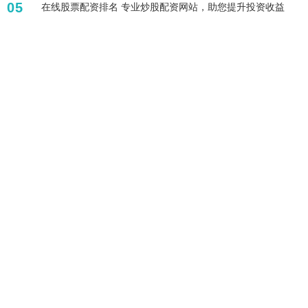
05
在线股票配资排名 专业炒股配资网站，助您提升投资收益
标签列表
配资炒股
股票百倍杠杆平台
杠杆炒股股票
杠杆融资炒股
配资论坛
网上股票杠杆平台
配资查询
十倍杠杆炒股
正规股票配资公司
买股票怎么开户
配资平台开户
配资平台网址
全部话题标签