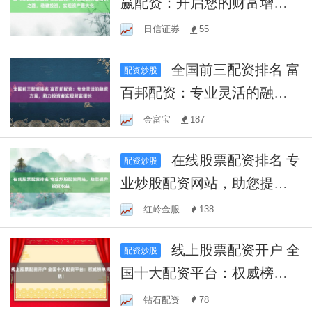
赢配资：开启您的财富增长
之路，稳健投资，实现资产
日信证券
55
最大化
全国前三配资排名 富
配资炒股
百邦配资：专业灵活的融资
方案，助力投资者实现财富
金富宝
187
增长
在线股票配资排名 专
配资炒股
业炒股配资网站，助您提升
投资收益
红岭金服
138
线上股票配资开户 全
配资炒股
国十大配资平台：权威榜单
揭晓！
钻石配资
78