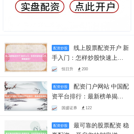
线上股票配资开户 新
配资炒股
手入门：怎样炒股快速上
手，稳健盈利？
恒日升
200
配资门户网站 中国配
配资炒股
资平台排行：最新榜单揭
晓！
国盛证券
122
最可靠的股票配资 稳
配资炒股