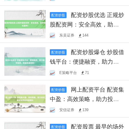
配资炒股优选 正规炒
配资炒股
股配资网：安全高效，助您
轻松盈利！
东吴证券
144
配资炒股爆仓 炒股借
配资炒股
钱平台：便捷融资，助力股
市投资，资金快速到账！
E策略平台
71
网上配资平台 配资集
配资炒股
中盈：高效策略，助力投资
者实现资金快速增长
安信证券
139
配资股票 最早的场外
配资炒股