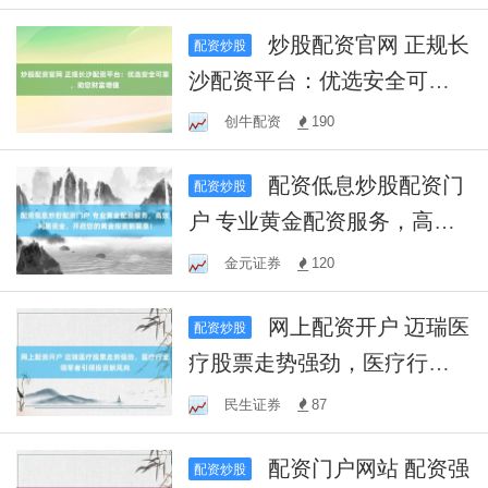
炒股配资官网 正规长
配资炒股
沙配资平台：优选安全可
靠，助您财富增值
创牛配资
190
配资低息炒股配资门
配资炒股
户 专业黄金配资服务，高效
利用资金，开启您的黄金投
金元证券
120
资新篇章！
网上配资开户 迈瑞医
配资炒股
疗股票走势强劲，医疗行业
领军者引领投资新风向
民生证券
87
配资门户网站 配资强
配资炒股