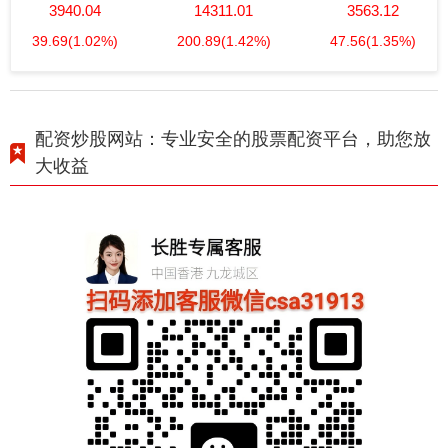
3940.04
14311.01
3563.12
39.69
(1.02%)
200.89
(1.42%)
47.56
(1.35%)
配资炒股网站：专业安全的股票配资平台，助您放
大收益