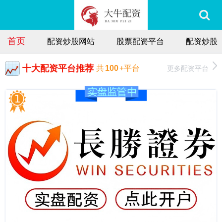
首页
配资炒股网站
股票配资平台
配资炒股
十大配资平台推荐
更多配资平台
共
100
+平台