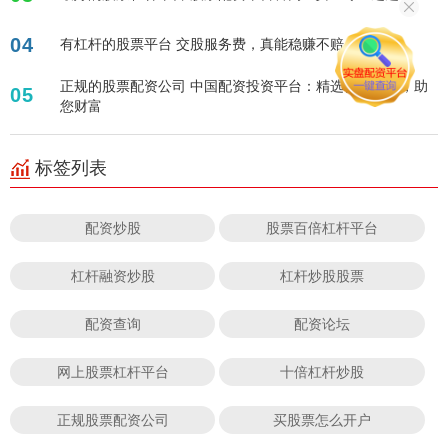
04
有杠杆的股票平台 交股服务费，真能稳赚不赔？
正规的股票配资公司 中国配资投资平台：精选优质平台，助
05
您财富
标签列表
配资炒股
股票百倍杠杆平台
杠杆融资炒股
杠杆炒股股票
配资查询
配资论坛
网上股票杠杆平台
十倍杠杆炒股
正规股票配资公司
买股票怎么开户