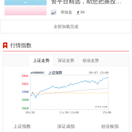
资平台精选，助您把握投资
先机！
帮操盘
94
全部加载完成
行情指数
上证走势
深证走势
创业走势
上证指数
深证成指
创业板指