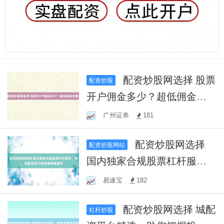
配资炒股网选择 股票
配资炒股
开户佣金多少？超低佣金攻
略！
广州证券
181
配资炒股网选择
配资炒股网站
国内独家合规股票杠杆服
务，专业配资助力投资者稳
易速宝
182
健盈利
配资炒股网选择 城配
杠杆炒股