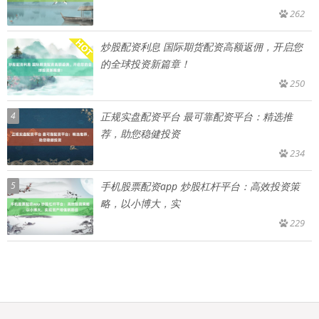
262
炒股配资利息 国际期货配资高额返佣，开启您
的全球投资新篇章！
250
4
正规实盘配资平台 最可靠配资平台：精选推
荐，助您稳健投资
234
5
手机股票配资app 炒股杠杆平台：高效投资策
略，以小博大，实
229