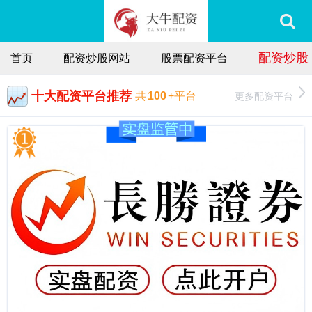
配资炒股
首页
配资炒股网站
股票配资平台
十大配资平台推荐
更多配资平台
共
100
+平台