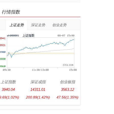
行情指数
上证走势
深证走势
创业走势
上证指数
深证成指
创业板指
3940.04
14311.01
3563.12
9.69
(1.02%)
200.89
(1.42%)
47.56
(1.35%)