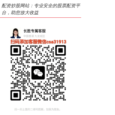
配资炒股网站：专业安全的股票配资平
台，助您放大收益