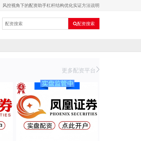
风控视角下的配资助手杠杆结构优化实证方法说明
配资搜索
更多配资平台