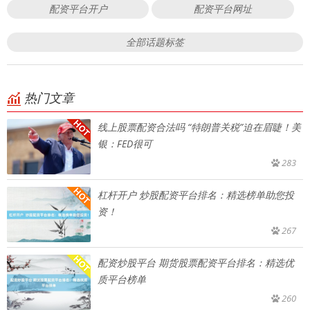
配资平台开户
配资平台网址
全部话题标签
热门文章
线上股票配资合法吗 “特朗普关税”迫在眉睫！美
银：FED很可
283
杠杆开户 炒股配资平台排名：精选榜单助您投
资！
267
配资炒股平台 期货股票配资平台排名：精选优
质平台榜单
260