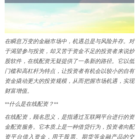
在瞬息万变的金融市场中，机遇总是与风险并存。对
于渴望参与投资，却又苦于资金不足的投资者来说炒
股软件，在线配资无疑提供了一条新的路径。它以低
门槛和高杠杆为特点，让投资者有机会以较小的自有
资金撬动更大的投资规模，从而把握市场机遇，实现
财富增值。
**什么是在线配资？**
在线配资，顾名思义，是指通过互联网平台进行的资
金配资服务。它本质上是一种借贷行为，投资者向配
资平台借入资金，用于股票、期货等金融产品的交