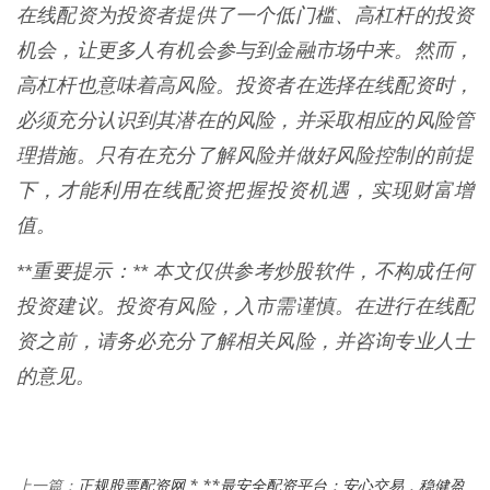
在线配资为投资者提供了一个低门槛、高杠杆的投资
机会，让更多人有机会参与到金融市场中来。然而，
高杠杆也意味着高风险。投资者在选择在线配资时，
必须充分认识到其潜在的风险，并采取相应的风险管
理措施。只有在充分了解风险并做好风险控制的前提
下，才能利用在线配资把握投资机遇，实现财富增
值。
**重要提示：** 本文仅供参考炒股软件，不构成任何
投资建议。投资有风险，入市需谨慎。在进行在线配
资之前，请务必充分了解相关风险，并咨询专业人士
的意见。
正规股票配资网 * **最安全配资平台：安心交易，稳健盈
上一篇：