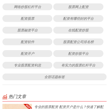
网络炒股杠杆平台
股票网上配资
配资股票
配资有哪些好的平台
股票融资平台
在线配资炒股
配资软件
股票配资公司排名榜
配资开户
配资炒股平台
专业股票配资利息
有实力的股票杠杆平台
全部话题标签
热门文章
专业的股票配资 配资开户是什么？快速了解配