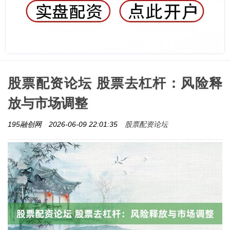
股票配资论坛 股票去杠杆：风险释
放与市场调整
股票配资论坛
195融创网
2026-06-09 22:01:35