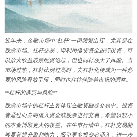
近年来，金融市场中“杠杆”一词频繁出现，尤其是在
股票市场。杠杆交易，即利用借贷资金进行投资，可
以放大收益股票配资论坛，但也同样放大了风险。当
市场过热，杠杆比例过高时，去杠杆化便成为一种必
要的风险释放手段，同时也往往伴随着市场的调整。
**杠杆的诱惑与风险**
股票市场中的杠杆主要体现在融资融券交易中。投资
者通过向券商借入资金或股票进行交易，希望以较小
的本金博取更大的收益。在牛市行情中，杠杆交易能
够显著提升盈利能力，吸引更多投资者涌入，进一步