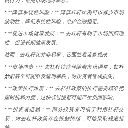
机行为，避免市场泡沫膨胀。
* **降低系统性风险：** 降低杠杆比例可以减少市场
波动性，降低系统性风险，维护金融稳定。
* **促进市场健康发展：** 去杠杆有助于市场回归理
性，促进长期健康发展。
然而，去杠杆化并非易事，它面临着诸多挑战：
杠杆
* **市场冲击：** 去杠杆往往伴随着市场调整，
炒股
甚至可能引发短期暴跌，对投资者造成损失。
* **政策执行难度：** 去杠杆政策的执行需要精准把
握时机和力度，过快或过慢都可能产生负面影响。
* **投资者抵触：** 部分投资者习惯于利用杠杆交
易，对去杠杆政策存在抵触情绪，可能采取规避措
施。