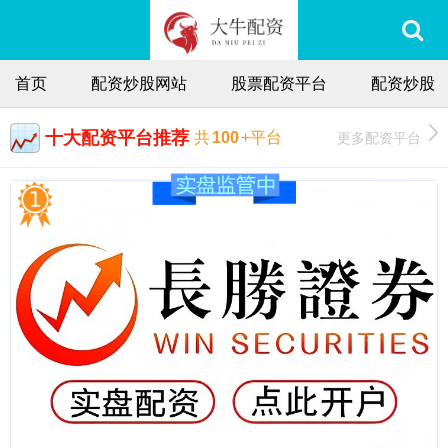
首页
配资炒股网站
股票配资平台
配资炒股
十大配资平台推荐
更多配资平台
共
100
+平台