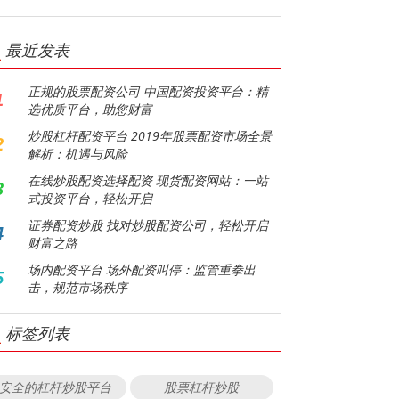
最近发表
正规的股票配资公司 中国配资投资平台：精
1
选优质平台，助您财富
炒股杠杆配资平台 2019年股票配资市场全景
2
解析：机遇与风险
在线炒股配资选择配资 现货配资网站：一站
3
式投资平台，轻松开启
证券配资炒股 找对炒股配资公司，轻松开启
4
财富之路
场内配资平台 场外配资叫停：监管重拳出
5
击，规范市场秩序
标签列表
安全的杠杆炒股平台
股票杠杆炒股