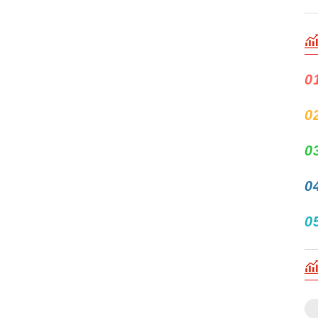
0
0
0
0
0