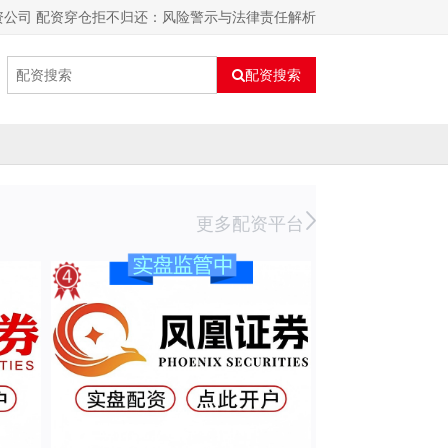
资公司 配资穿仓拒不归还：风险警示与法律责任解析
配资搜索
更多配资平台