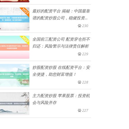
最好的配资平台 揭秘：中国最靠
谱的配资炒股公司，稳健投资，
助
230
全国前三配资公司 配资穿仓拒不
归还：风险警示与法律责任解析
229
炒股配资炒股 在线配资平台：安
全便捷，助您财富增值！
228
主力配资炒股 苹果股票：投资机
会与风险并存
227