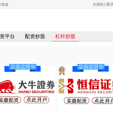
大收益
全国前三配
资平台
配资炒股
杠杆炒股