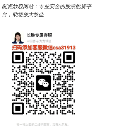
配资炒股网站：专业安全的股票配资平
台，助您放大收益