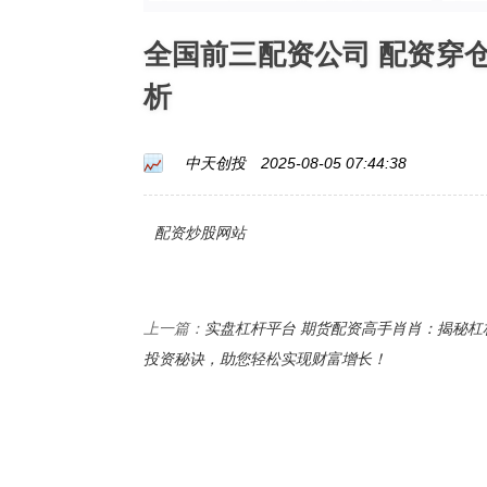
全国前三配资公司 配资穿
析
中天创投
2025-08-05 07:44:38
配资炒股网站
实盘杠杆平台 期货配资高手肖肖：揭秘杠
上一篇：
投资秘诀，助您轻松实现财富增长！