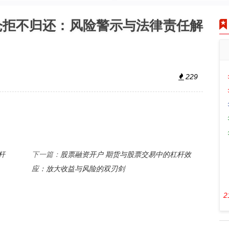
仓拒不归还：风险警示与法律责任解
229
杆
股票融资开户 期货与股票交易中的杠杆效
下一篇：
应：放大收益与风险的双刃剑
2