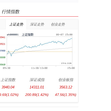
行情指数
上证走势
深证走势
创业走势
上证指数
深证成指
创业板指
3940.04
14311.01
3563.12
9.69
(1.02%)
200.89
(1.42%)
47.56
(1.35%)