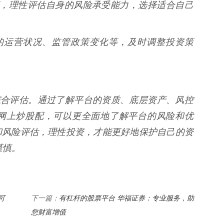
所迷惑，理性评估自身的风险承受能力，选择适合自己
平台的运营状况、监管政策变化等，及时调整投资策
综合评估。通过了解平台的资质、底层资产、风控
网上炒股配，可以更全面地了解平台的风险和优
和风险评估，理性投资，才能更好地保护自己的资
谨慎。
可
有杠杆的股票平台 华福证券：专业服务，助
下一篇：
您财富增值