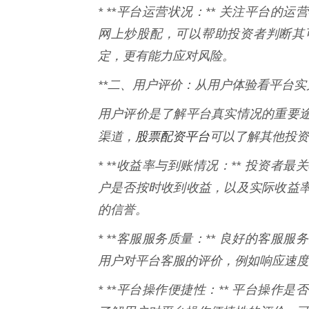
* **平台运营状况：** 关注平台
网上炒股配，可以帮助投资者判断其
定，更有能力应对风险。
**二、用户评价：从用户体验看平台实力
用户评价是了解平台真实情况的重要
股票配资平台
渠道，
可以了解其他投资
* **收益率与到账情况：** 投资
户是否按时收到收益，以及实际收益
的信誉。
* **客服服务质量：** 良好的客
用户对平台客服的评价，例如响应速度
* **平台操作便捷性：** 平台操