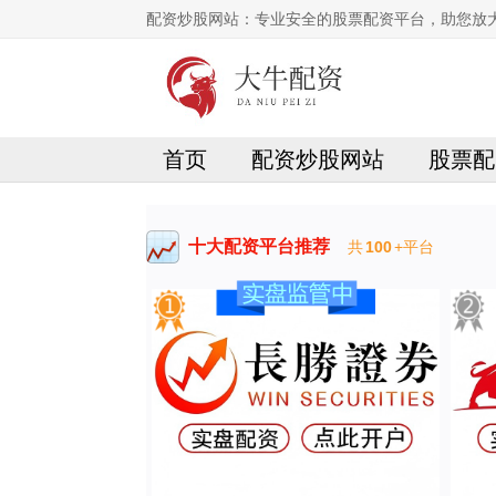
配资炒股网站：专业安全的股票配资平台，助您放
首页
配资炒股网站
股票配
十大配资平台推荐
共
100
+平台