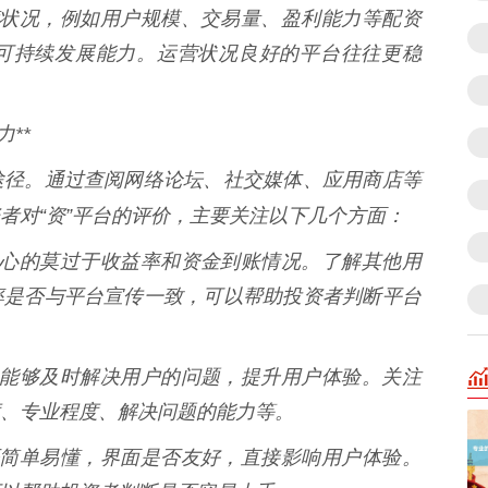
的运营状况，例如用户规模、交易量、盈利能力等配资
可持续发展能力。运营状况良好的平台往往更稳
**
途径。通过查阅网络论坛、社交媒体、应用商店等
者对“资”平台的评价，主要关注以下几个方面：
者最关心的莫过于收益率和资金到账情况。了解其他用
率是否与平台宣传一致，可以帮助投资者判断平台
服服务能够及时解决用户的问题，提升用户体验。关注
、专业程度、解决问题的能力等。
作是否简单易懂，界面是否友好，直接影响用户体验。