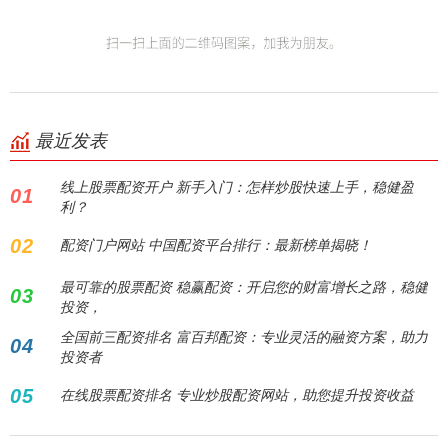
最近发表
线上股票配资开户 新手入门：怎样炒股快速上手，稳健盈
01
利？
02
配资门户网站 中国配资平台排行：最新榜单揭晓！
最可靠的股票配资 稳赢配资：开启您的财富增长之路，稳健
03
投资，
全国前三配资排名 富百邦配资：专业灵活的融资方案，助力
04
投资者
05
在线股票配资排名 专业炒股配资网站，助您提升投资收益