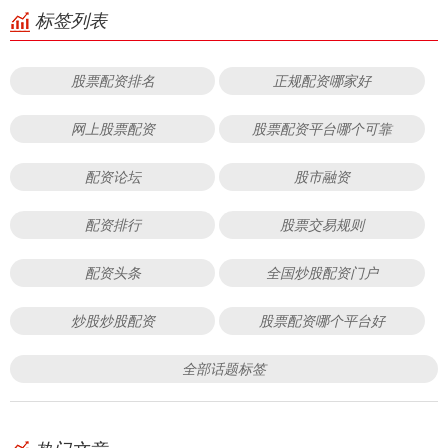
标签列表
股票配资排名
正规配资哪家好
网上股票配资
股票配资平台哪个可靠
配资论坛
股市融资
配资排行
股票交易规则
配资头条
全国炒股配资门户
炒股炒股配资
股票配资哪个平台好
全部话题标签