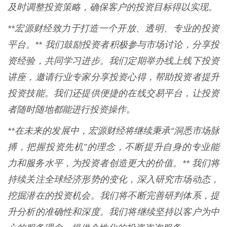
及时调整投资策略，确保客户的投资目标得以实现。
**宏源财经致力于打造一个开放、透明、专业的投资
平台。** 我们鼓励投资者积极参与市场讨论，分享投
资经验，共同学习进步。我们定期举办线上线下投资
讲座，邀请行业专家分享投资心得，帮助投资者提升
投资技能。我们还提供便捷的在线交易平台，让投资
者随时随地都能进行投资操作。
**在未来的发展中，宏源财经将继续秉承“洞悉市场脉
搏，把握投资先机”的理念，不断提升自身的专业能
力和服务水平，为投资者创造更大的价值。** 我们将
持续关注全球经济形势的变化，深入研究市场动态，
挖掘潜在的投资机会。我们将不断完善研判体系，提
升分析的准确性和深度。我们将继续坚持以客户为中