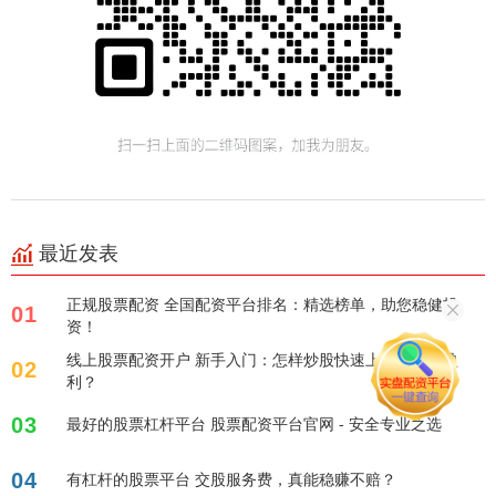
最近发表
正规股票配资 全国配资平台排名：精选榜单，助您稳健投
01
资！
线上股票配资开户 新手入门：怎样炒股快速上手，稳健盈
02
利？
03
最好的股票杠杆平台 股票配资平台官网 - 安全专业之选
04
有杠杆的股票平台 交股服务费，真能稳赚不赔？