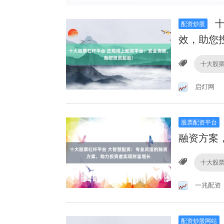
十
配资炒股
效，助您
十大股
启灯网
股票配资平台
融资方案
十大股
一兆配资
配资炒股网站