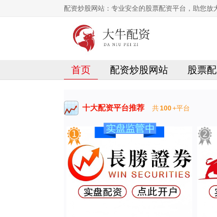
配资炒股网站：专业安全的股票配资平台，助您放
首页
配资炒股网站
股票配
十大配资平台推荐
共
100
+平台