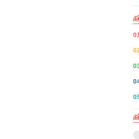
0
0
0
0
0