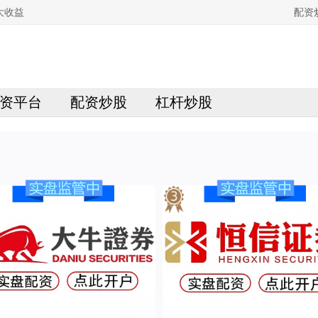
大收益
配资
资平台
配资炒股
杠杆炒股