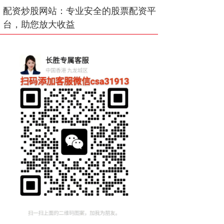
配资炒股网站：专业安全的股票配资平
台，助您放大收益