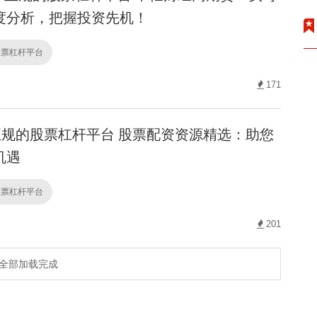
度分析，把握投资先机！
股票杠杆平台
171
规的股票杠杆平台 股票配资资源精选：助您
机遇
股票杠杆平台
201
全部加载完成