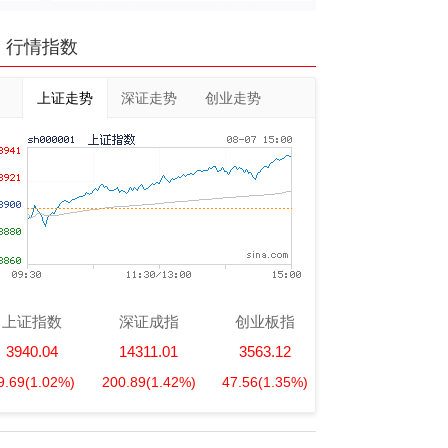
行情指数
上证走势
深证走势
创业走势
上证指数
深证成指
创业板指
3940.04
14311.01
3563.12
9.69
(1.02%)
200.89
(1.42%)
47.56
(1.35%)