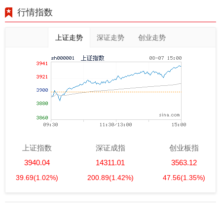
行情指数
上证走势
深证走势
创业走势
上证指数
深证成指
创业板指
3940.04
14311.01
3563.12
39.69
(1.02%)
200.89
(1.42%)
47.56
(1.35%)