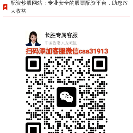
配资炒股网站：专业安全的股票配资平台，助您放
大收益