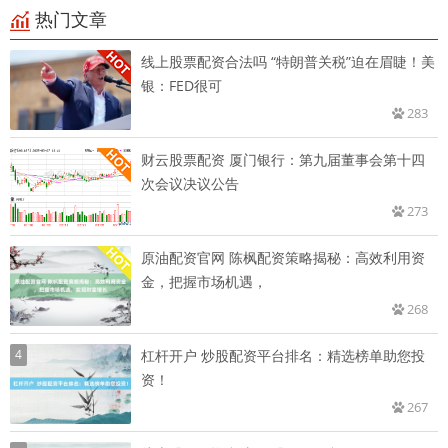
热门文章
线上股票配资合法吗 “特朗普关税”迫在眉睫！美
银：FED很可
283
财云股票配资 厦门银行：第九届董事会第十四
次会议决议公告
273
原油配资官网 陈枫配资策略揭秘：高效利用资
金，把握市场机遇，
268
4
杠杆开户 炒股配资平台排名：精选榜单助您投
资！
267