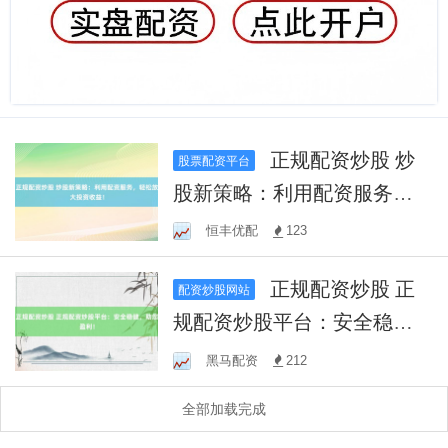
正规配资炒股 炒
股票配资平台
股新策略：利用配资服务，
轻松放大投资收益！
恒丰优配
123
正规配资炒股 正
配资炒股网站
规配资炒股平台：安全稳
健，助您盈利！
黑马配资
212
全部加载完成