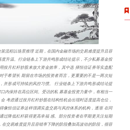
策流程以场景推理 近期，在国内金融市场的交易难度提升且容
题再度升温。行业链条上下游共鸣形成结论提示，不少私募基金投
用按月杠杆炒股来放大资金效率，其中选 择恒信证券等实盘配
对于希望长 期留在市场的投资者而言，更重要的不是一两次短
，并形成可持续的风控习惯。 行业链条上下游共鸣形成结论提
间窗口内保持在高位区间。受访的私 募基金投资力量中，有相当一
会 考虑通过按月杠杆炒股在结构性机会出现时适度提高仓位，
得像恒信证券这样强调实盘交易与风控体系的机构，逐渐 在同
通过降低杠杆获得更高幸福 感。部分投资者在早期更关注短期
，在交易难度提升且容错率下降的阶段叠加高波动的阶段，很容