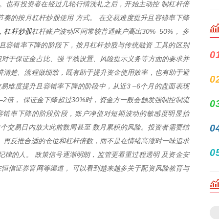
。也有投资者在经过几轮行情洗礼之后，开始主动控 制杠杆倍
奏的按月杠杆炒股使用 方式。 在交易难度提升且容错率下降
杠杆炒股
，
杠杆账户波动区间常较普通账户高出30%–50%， 多
且容错率下降的阶段下，按月杠杆炒股与传统融资 工具的区别
0
对于保证金占比、强 平线设置、风险提示义务等方面的要求并
讲清楚、流程做细致，既有助于提升资金使用效率，也有助于避
0
交易难度提升且容错率下降的阶段中，从近3 –6个月的盘面表现
–2倍， 保证金下降超过30%时，资金方一般会触发强制控制流
0
容错率下降的阶段阶段，账户净值对短期波动的敏感度明显抬
0
3个交易日内放大此前数周甚至 数月累积的风险。投资者需要结
 再反推合适的仓位和杠杆倍数，而不是在情绪高涨时一味追求
0
纪律的人。 政策信号逐渐明朗，监管更看重过程透明 及资金安
恒信证券官网等渠道， 可以看到越来越多关于配资风险教育与