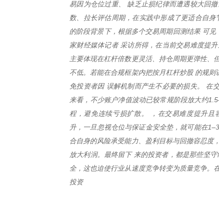
易因为仓位过重、 缺乏止损纪律而遭遇较大回撤
数、拉长评估周期，在实践中形成了更适合自身节
的阶段背景下，根据多个交易周期回测结果 可见
家财经媒体记者 采访所得，在当前交易难度提升
主要体现在杠杆倍数更灵活、持仓周期更弹性、但
不低。若能在合规框架内把按月杠杆炒股 的规则
免投资者因 误解机制而产生不必要的损失。 在
来看，不少账户净值波动已较常规阶段放大约1.5
程，避免连续亏损扩散。 ，在交易难度提升且
升，一旦忽视仓位与保证金安全垫，就可能在1–
合自身的风险承受能力、盈利目标与回撤容忍度，
放大利润。最终留下 来的投资者，都是那些坚守
全，这也迫使行业从速度竞争转变为质量竞争。在
投资